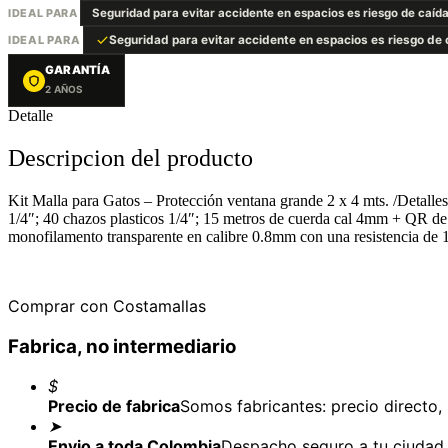
IDEAL PARA
Seguridad para evitar accidente en espacios es riesgo de caíd
IDEAL PARA
Seguridad para evitar accidente en espacios es riesgo de
GARANTÍA
2 AÑOS
Detalle
Descripcion del producto
Kit Malla para Gatos – Protección ventana grande 2 x 4 mts. /Detal
1/4″; 40 chazos plasticos 1/4″; 15 metros de cuerda cal 4mm + QR de G
monofilamento transparente en calibre 0.8mm con una resistencia de 
Comprar con Costamallas
Fabrica, no intermediario
$
Precio de fabrica
Somos fabricantes: precio directo,
➤
Envio a toda Colombia
Despacho seguro a tu ciudad,