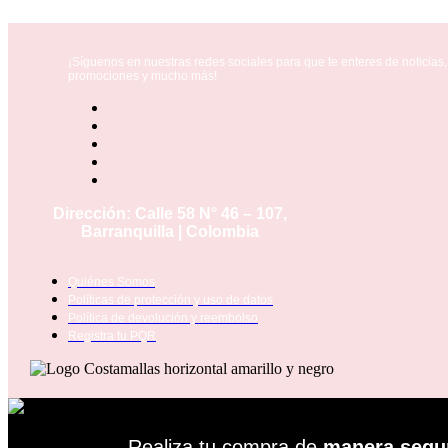
¡Síguenos en nuestras redes sociales para que te enteres de noticias,
promociones y mucho más!
Dirección:
Calle 58 N° 46 – 107,
Barranquilla | Colombia
Quiénes Somos
Políticas de protección y uso de datos
Política de devolución y reembolso
Registra tu PQR
Realiza tu compra de
manera segu