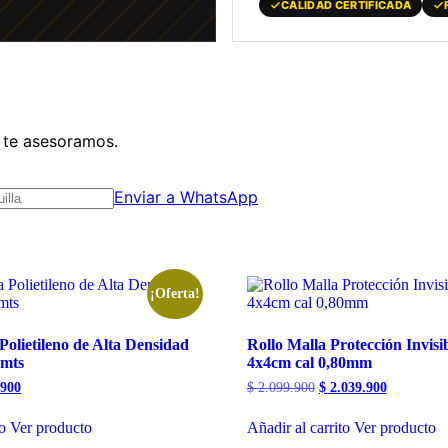
CALIDAD CERTIFICADA
y te asesoramos.
Enviar a WhatsApp
¡Oferta!
Polietileno de Alta Densidad
Rollo Malla Protección Invisi
0mts
4x4cm cal 0,80mm
al
Current
Original
Current
900
$
2.099.900
$
2.039.900
price
price
price
is:
was:
is:
to
Ver producto
Añadir al carrito
Ver producto
900.
$ 479.900.
$ 2.099.900.
$ 2.039.90