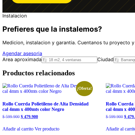
Instalacion
Prefieres que la instalemos?
Medicion, instalacion y garantia. Cuentanos tu proyecto 
Agendar asesoria
Area aproximada
Ciudad
Productos relacionados
¡Oferta!
Rollo Cuerda Polietileno de Alta Densidad
Rollo Cuerda 
cal 4mm x 400mts color Negro
cal 4mm x 40
Original
Current
Origin
$
599.900
$
479.900
$
599.900
$
479.
price
price
price
was:
is:
was:
Añadir al carrito
Ver producto
Añadir al carri
$ 599.900.
$ 479.900.
$ 599.