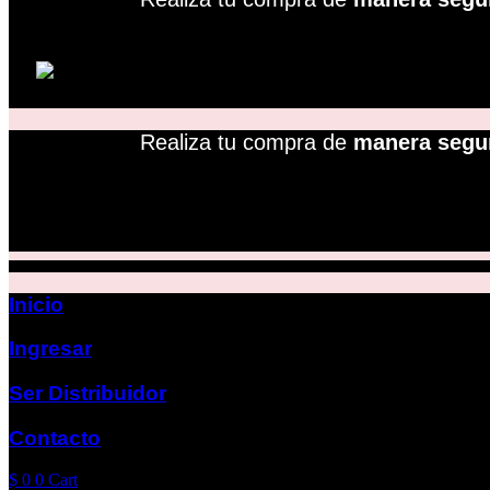
Realiza tu compra de
manera segu
Inicio
Ingresar
Ser Distribuidor
Contacto
$
0
0
Cart