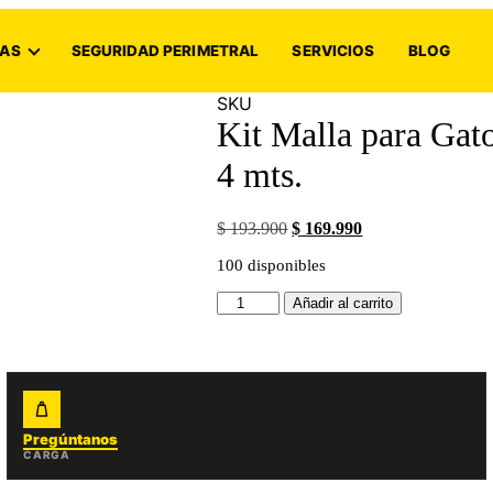
AS
SEGURIDAD PERIMETRAL
SERVICIOS
BLOG
SKU
Kit Malla para Gat
4 mts.
Original
Current
$
193.900
$
169.990
price
price
100 disponibles
was:
is:
$ 193.900.
$ 169.990.
Kit
Añadir al carrito
Malla
para
Gatos
-
Proteccion
ventana
grande
Pregúntanos
CARGA
2
x