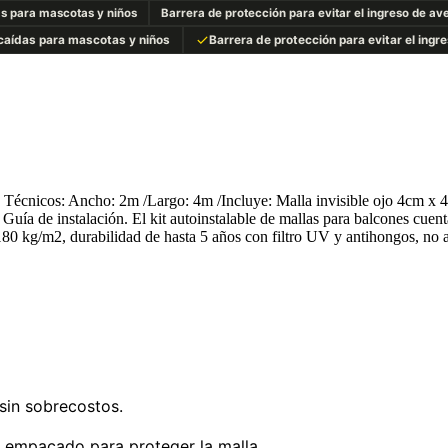
4
as para mascotas y niños
Barrera de protección para evitar el ingreso de ave
mts.
cantidad
 caídas para mascotas y niños
Barrera de protección para evitar el ingr
les Técnicos: Ancho: 2m /Largo: 4m /Incluye: Malla invisible ojo 4c
uía de instalación. El kit autoinstalable de mallas para balcones cuenta
180 kg/m2, durabilidad de hasta 5 años con filtro UV y antihongos, no 
 sin sobrecostos.
 empacado para proteger la malla.