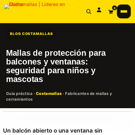
0
MALLAS
BLOG COSTAMALLAS
Mallas Metálicas
SEGURIDAD PERIMETRAL
Mallas de protección para
Mallas para Construcción
balcones y ventanas:
SERVICIOS
seguridad para niños y
Mallas para Balcones
mascotas
BLOG
Mallas Nylon
Guía práctica ·
Costamallas
· Fabricantes de mallas y
Mallas Plásticas
cerramientos
Un balcón abierto o una ventana sin